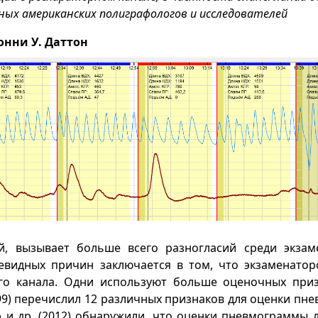
ных американских полиграфологов и исследователей
онни У. Даттон
, вызывает больше всего разногласий среди экзам
евидных причин заключается в том, что экзаменатор
го канала. Одни используют больше оценочных приз
99) перечислил 12 различных признаков для оценки пн
 и др. (2012) обнаружили, что оценки пневмограммы 