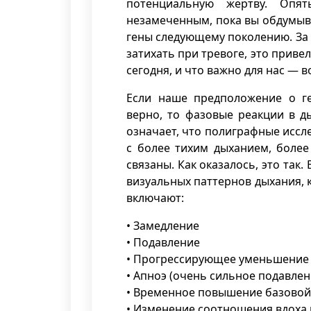
потенциальную жертву. Опя
незамеченным, пока вы обдумыва
гены следующему поколению. За 
затихать при тревоге, это приве
сегодня, и что важно для нас — 
Если наше предположение о ге
верно, то фазовые реакции в д
означает, что полиграфные иссл
с более тихим дыханием, более
связаны. Как оказалось, это так.
визуальных паттернов дыхания, к
включают:
• Замедление
• Подавление
• Прогрессирующее уменьшение 
• Апноэ (очень сильное подавлен
• Временное повышение базовой 
• Изменение соотношения вдоха и