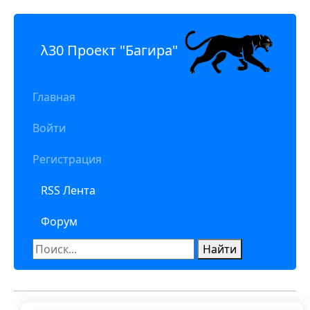
λ30 Проект "Багира"
Главная
Войти
Регистрация
RSS Лента
Форум
Найти