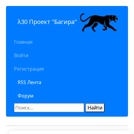
λ30 Проект "Багира"
Главная
Войти
Регистрация
RSS Лента
Форум
Найти