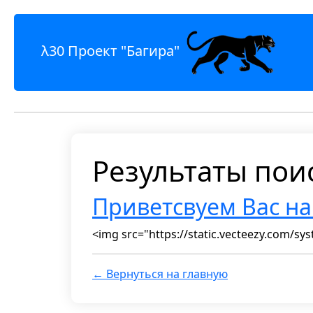
λ30 Проект "Багира"
Результаты поис
Приветсвуем Вас на
<img src="https://static.vecteezy.com/sy
← Вернуться на главную