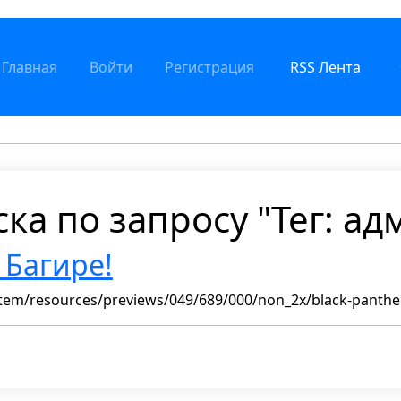
Главная
Войти
Регистрация
RSS Лента
ка по запросу "Тег: ад
 Багире!
stem/resources/previews/049/689/000/non_2x/black-panther