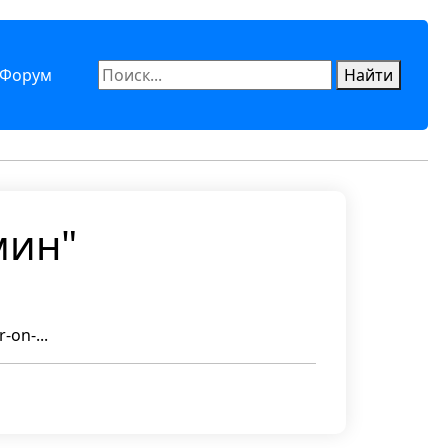
Форум
Найти
мин"
-on-...