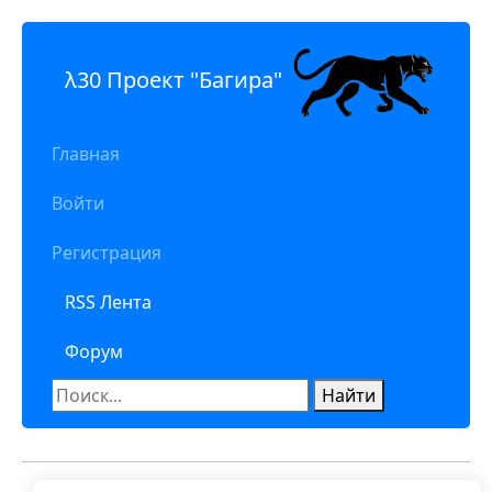
λ30 Проект "Багира"
Главная
Войти
Регистрация
RSS Лента
Форум
Найти