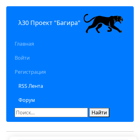
λ30 Проект "Багира"
Главная
Войти
Регистрация
RSS Лента
Форум
Найти