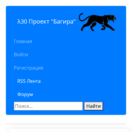
λ30 Проект "Багира"
Главная
Войти
Регистрация
RSS Лента
Форум
Найти