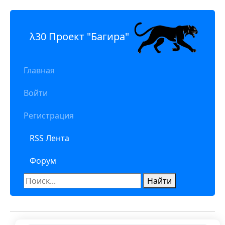
λ30 Проект "Багира"
Главная
Войти
Регистрация
RSS Лента
Форум
Найти