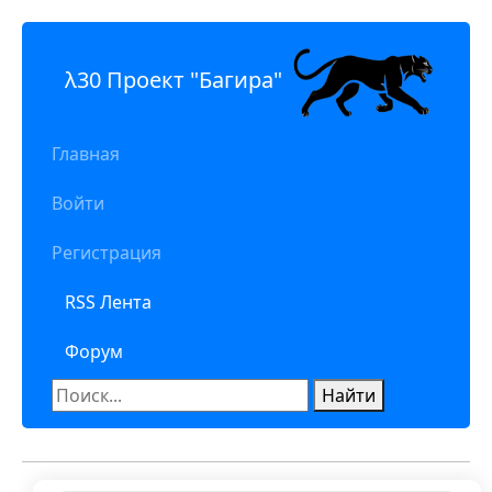
λ30 Проект "Багира"
Главная
Войти
Регистрация
RSS Лента
Форум
Найти