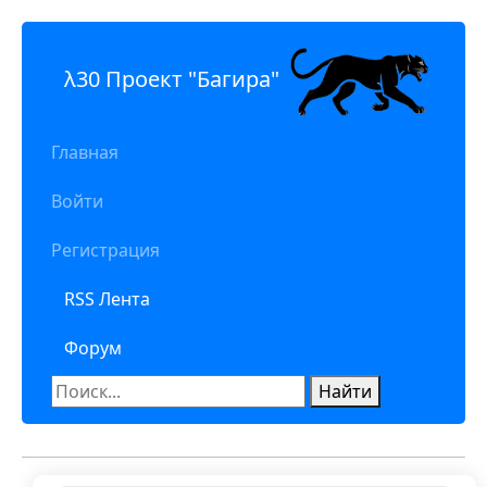
λ30 Проект "Багира"
Главная
Войти
Регистрация
RSS Лента
Форум
Найти