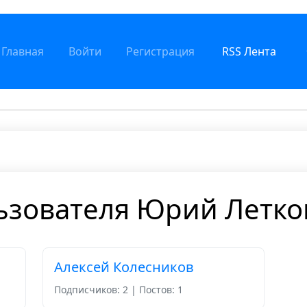
Главная
Войти
Регистрация
RSS Лента
ьзователя Юрий Летко
Алексей Колесников
Подписчиков: 2 | Постов: 1