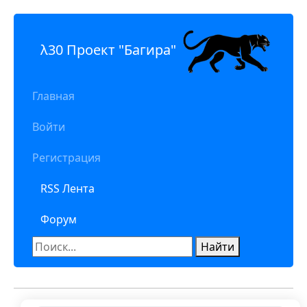
λ30 Проект "Багира"
Главная
Войти
Регистрация
RSS Лента
Форум
Найти