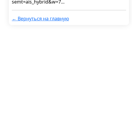
semt=ais_hybrid&w=7...
← Вернуться на главную