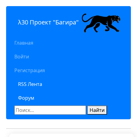
λ30 Проект "Багира"
Главная
Войти
Регистрация
RSS Лента
Форум
Найти