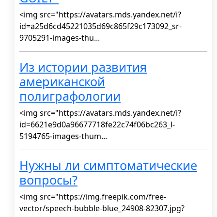
<img src="https://avatars.mds.yandex.net/i?
id=a25d6cd45221035d69c865f29c173092_sr-
9705291-images-thu...
Из истории развития
американской
полиграфологии
<img src="https://avatars.mds.yandex.net/i?
id=6621e9d0a96677718fe22c74f06bc263_l-
5194765-images-thum...
Нужны ли симптоматические
вопросы?
<img src="https://img.freepik.com/free-
vector/speech-bubble-blue_24908-82307.jpg?