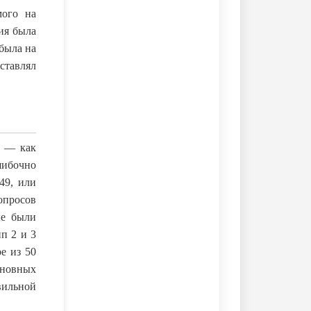
мого на
ия была
 была на
ставлял
6 — как
ибочно
49, или
опросов
ые были
п 2 и 3
е из 50
иновных
ильной