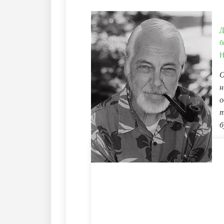
Д
б
Н
О
н
о
т
б