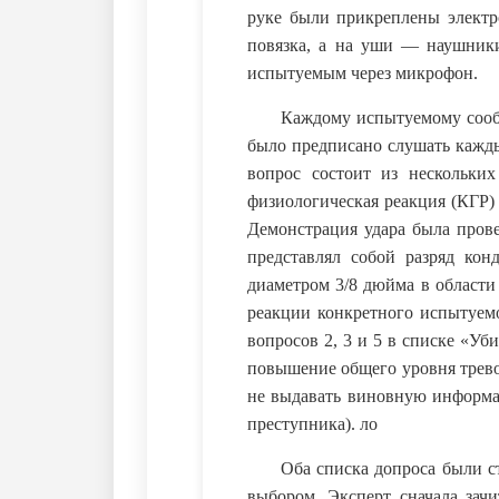
руке были прикреплены электр
повязка, а на уши — наушники
испытуемым через микрофон.
Каждому испытуемому сообщ
было предписано слушать кажды
вопрос состоит из нескольких
физиологическая реакция (КГР)
Демонстрация удара была пров
представлял собой разряд кон
диаметром 3/8 дюйма в области 
реакции конкретного испытуемо
вопросов 2, 3 и 5 в списке «Уб
повышение общего уровня трев
не выдавать виновную информа
преступника). ло
Оба списка допроса были с
выбором. Эксперт сначала зач