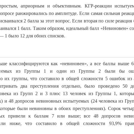
 простым, априорным и объективным. КГР-реакции испытуе
вопросе ранжировались по амплитуде. Если самая сильная реакц
сваивался 2 балла за этот вопрос. Если вторая по силе реакция
аивался 1 балл. Таким образом, идеальный балл «Невиновен» со
— 1 было 12 для обоих списков.
ьше классифицируются как «невиновен», а все баллы выше 
ытуемых из Группы 1 и один из Группы 2 были бы ош
о их группы, что составило в общей сложности 5 ошибок из 
атривать два преступления отдельно, было проведено 50 д
овека из Групп 2 и 3 плюс 13 человек из Группы 1, котор
) и 48 допросов невиновных испытуемых (24 человека из Груп
которые были невиновны в обоих преступлениях). Сорок четыр
ых привели к баллам 7 или выше; все 48 допросов нев
ли ниже, что составило в общей сложности 93,9% прав