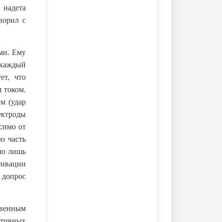
 надета
ворил с
ми. Ему
 каждый
ет, что
 током.
м (удар
ектроды
симо от
ю часть
ыло лишь
тивации
 допрос
твенным
ативных