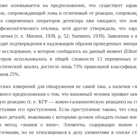
 лжи основывается на предположении, что существует хара
ции, сопровождающий ложь и отличимый от реакции, сопрово
о современных операторов детектора лжи ожидают, что лож
изиологического отклика, хотя другие утверждали, что хар
ичия (т. е. Marston, 1938, p. 52; Summers, 1939). Заявления о
ходят подтверждения в надлежащим образом проведенных эмпир
исследование, о котором сообщалось на данный момент (Ellson,
отором использовалось в общей сложности 13 переменных о
стический анализ, достигло лишь 73% правильной классифика
ания 25%.
ских измерений для обнаружения не самой лжи, а наличия «з
умного предположения о том, что виновный человек проявит не
ую реакцию (т. е. КГР — кожно-гальваническую реакцию) на с
талями его преступления. Если преступление таково, что след
ких деталей, знакомыми с которыми должен обладать только ви
н метод «знания о вине». Элементы, содержащие знание 
гичными, но не относящимися к делу элементами в списке ст