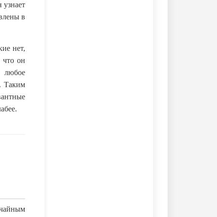
н узнает
влены в
ие нет,
 что он
о любое
. Таким
вантные
абее.
учайным