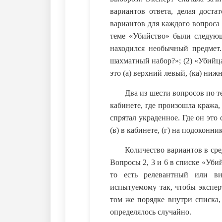
вариантов ответа, делая дост
вариантов для каждого вопроса
теме «Убийство» были следующ
находился необычный предмет. 
шахматный набор?»; (2) «Убийца
это (а) верхний левый, (ка) ниж
Два из шести вопросов по т
кабинете, где произошла кража, н
спрятал украденное. Где он это 
(в) в кабинете, (г) на подоконни
Количество вариантов в сре
Вопросы 2, 3 и 6 в списке «Уби
то есть релевантный или в
испытуемому так, чтобы экспер
том же порядке внутри списка,
определялось случайно.