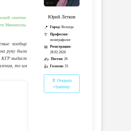
Юрий Летков
нский генетик-
ете Миннесоты.
Город:
Вологда
📍
Профессия:
👔
полиграфолог
уемые вообще
Регистрация:
📅
 на руку были
28.02.2026
их КГР выдаст
Постов:
26
✍️
ления, то им
Голосов:
35
👍
📄 Открыть
страницу