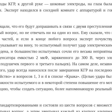
оды КГР, к другой руке — шоковые электроды, на глаза была
. Эксперт находился в соседней комнате с аппаратурой и го
али, что его будут допрашивать в связи с двумя преступления
й вопрос, но не отвечать ни на один из них. Ему сказали, что
 частей, и если в конце любого вопроса эксперт почувству
 указывает на вину, то испытуемый получит удар электрическим
едена, и большинство испытуемых сочли его весьма неприятны
денсатора емкостью 2 мкФ, заряженного до 300 В, через эл
подушечек первого и третьего пальцев). На самом деле, незави
го, удар всегда наносился после завершения КГР на последню
ийство» и вопросов 1, 3 и 4 в списке «Кража». (Целью удара б
ожности испытуемого и в некоторой степени повышение его мо
цию, чтобы создать ситуацию, более напоминающую реальный
тандартизированными и состояли из шести вопросов с множес
итывал вопрос, а затем зачитывал каждый из кратких альтерн