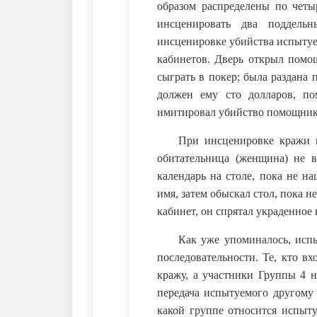
образом распределены по четы
инсценировать два поддельн
инсценировке убийства испытуем
кабинетов. Дверь открыл помо
сыграть в покер; была раздана
должен ему сто долларов, п
имитировал убийство помощника
При инсценировке кражи и
обитательница (женщина) не 
календарь на столе, пока не н
имя, затем обыскал стол, пока 
кабинет, он спрятал украденное
Как уже упоминалось, исп
последовательности. Те, кто в
кражу, а участники Группы 4 
передача испытуемого другому 
какой группе относится испыт