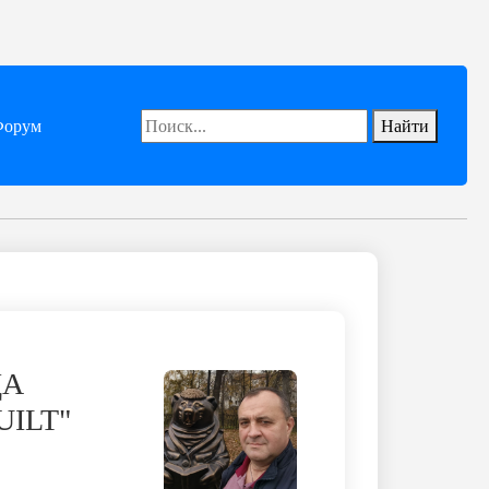
орум
Найти
ДА
UILT"