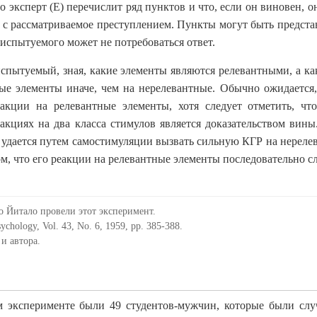
 эксперт (E) перечислит ряд пунктов и что, если он виновен, о
е с рассматриваемое преступлением. Пункты могут быть предста
 испытуемого может не потребоваться ответ.
спытуемый, зная, какие элементы являются релевантными, а как
ные элементы иначе, чем на нерелевантные. Обычно ожидается,
еакции на релевантные элементы, хотя следует отметить, чт
еакциях на два класса стимулов является доказательством вины
 удается путем самостимуляции вызвать сильную КГР на нереле
ом, что его реакции на релевантные элементы последовательно сл
 Йитало провели этот эксперимент.
ychology, Vol. 43, No. 6, 1959, pp. 385-388.
и автора.
 эксперименте были 49 студентов-мужчин, которые были сл