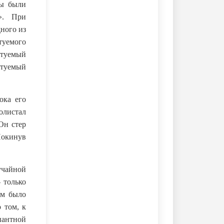
ны были
у». При
дного из
туемого
ытуемый
ытуемый
ока его
олистал
Он стер
 Покинув
учайной
 только
ом было
 том, к
нантной