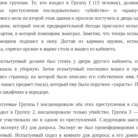
рем группам. Те, кто входил в Группу I (13 человек), долж
ых преступления последовательно: «убийство» и «краж
ого вели на второй этаж здания и просили постучать в дверь о
щник, который после предварительной беседы пригласил испы
 партия, в которой помощник выиграл. Заметив, что теперь исп
омощник подошел к окну. Достав из кармана оружие, исп
, спрятал оружие в ящике стола и вышел из кабинета.
спытуемый должен был стоять у двери другого кабинета, п
вышла в уборную. Затем испытуемый поспешно вошел и пр
ашел страницу, на которой было вписано его собственное имя. 
не нашел предмет (часы), который ему было поручено «украсть».
 в шкафчике в коридоре.
ытуемые Группы I инсценировали оба этих преступления в сл
ходил в Группу 2, инсценировали только убийство, Группа 3 —
не участвовали ни в одном из преступлений. Следующим шаг
эксперту (E) для допроса. Эксперт не был проинформирован о
уемый. Испытуемый сидел в комнате для допроса: к его доми