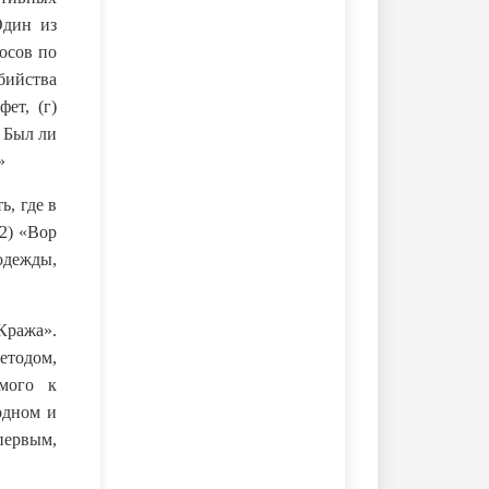
Один из
осов по
бийства
ет, (г)
 Был ли
»
ь, где в
(2) «Вор
 одежды,
«Кража».
методом,
мого к
одном и
первым,