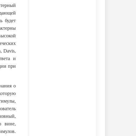
ктерный
ждающей
ь будет
актерны
 высокой
ических
 Davis,
твета и
ции при
нания о
которую
тимулы,
ователь
новный,
о вине,
имулов.