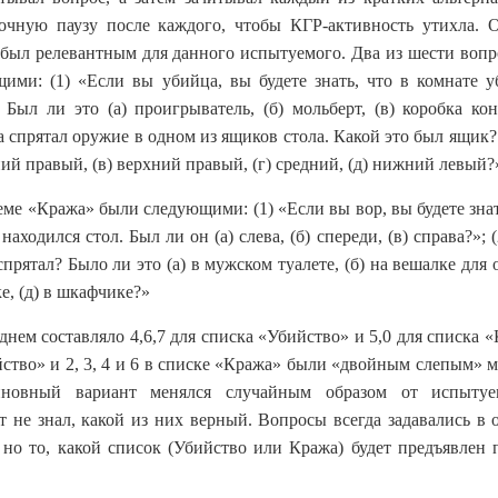
аточную паузу после каждого, чтобы КГР-активность утихла. 
 был релевантным для данного испытуемого. Два из шести вопр
ими: (1) «Если вы убийца, вы будете знать, что в комнате у
Был ли это (а) проигрыватель, (б) мольберт, (в) коробка конф
 спрятал оружие в одном из ящиков стола. Какой это был ящик?
ний правый, (в) верхний правый, (г) средний, (д) нижний левый?
еме «Кража» были следующими: (1) «Если вы вор, вы будете знат
аходился стол. Был ли он (а) слева, (б) спереди, (в) справа?»; 
спрятал? Было ли это (а) в мужском туалете, (б) на вешалке для
ке, (д) в шкафчике?»
днем составляло 4,6,7 для списка «Убийство» и 5,0 для списка 
йство» и 2, 3, 4 и 6 в списке «Кража» были «двойным слепым» 
иновный вариант менялся случайным образом от испытуе
т не знал, какой из них верный. Вопросы всегда задавались в 
 но то, какой список (Убийство или Кража) будет предъявлен 