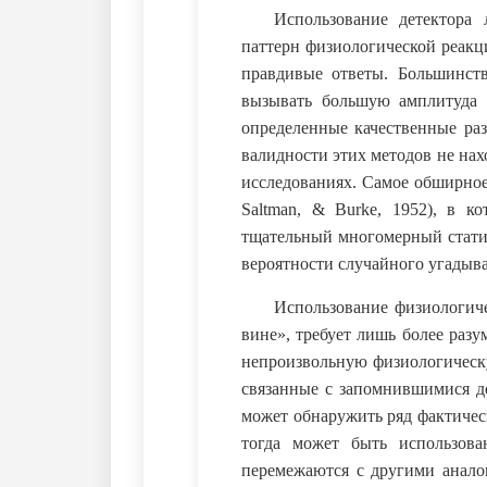
Использование детектора
паттерн физиологической реак
правдивые ответы. Большинств
вызывать большую амплитуда ф
определенные качественные разл
валидности этих методов не на
исследованиях. Самое обширное 
Saltman, & Burke, 1952), в к
тщательный многомерный стати
вероятности случайного угадыв
Использование физиологиче
вине», требует лишь более раз
непроизвольную физиологическ
связанные с запомнившимися де
может обнаружить ряд фактичес
тогда может быть использова
перемежаются с другими анало