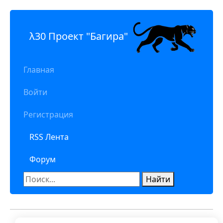
λ30 Проект "Багира"
Главная
Войти
Регистрация
RSS Лента
Форум
Найти