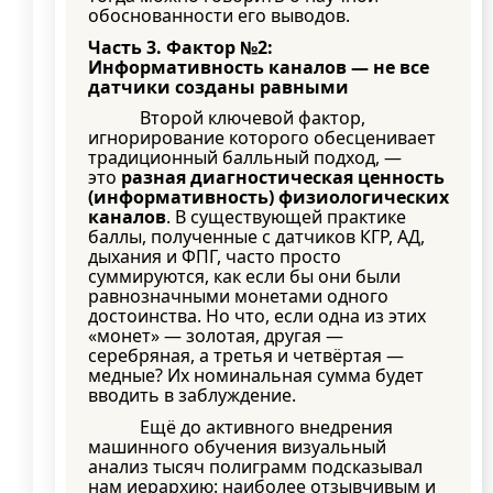
обоснованности его выводов.
Часть 3. Фактор №2:
Информативность каналов — не все
датчики созданы равными
Второй ключевой фактор,
игнорирование которого обесценивает
традиционный балльный подход, —
это
разная диагностическая ценность
(информативность) физиологических
каналов
. В существующей практике
баллы, полученные с датчиков КГР, АД,
дыхания и ФПГ, часто просто
суммируются, как если бы они были
равнозначными монетами одного
достоинства. Но что, если одна из этих
«монет» — золотая, другая —
серебряная, а третья и четвёртая —
медные? Их номинальная сумма будет
вводить в заблуждение.
Ещё до активного внедрения
машинного обучения визуальный
анализ тысяч полиграмм подсказывал
нам иерархию: наиболее отзывчивым и