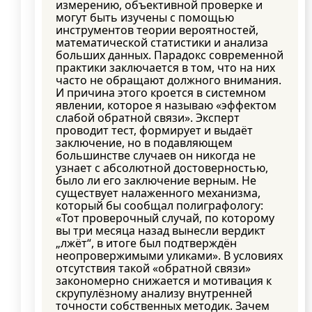
измерению, объективной проверке и
могут быть изучены с помощью
инструментов теории вероятностей,
математической статистики и анализа
больших данных. Парадокс современной
практики заключается в том, что на них
часто не обращают должного внимания.
И причина этого кроется в системном
явлении, которое я называю «эффектом
слабой обратной связи». Эксперт
проводит тест, формирует и выдаёт
заключение, но в подавляющем
большинстве случаев он никогда не
узнает с абсолютной достоверностью,
было ли его заключение верным. Не
существует налаженного механизма,
который бы сообщал полиграфологу:
«Тот проверочный случай, по которому
вы три месяца назад вынесли вердикт
„лжёт“, в итоге был подтверждён
неопровержимыми уликами». В условиях
отсутствия такой «обратной связи»
закономерно снижается и мотивация к
скрупулёзному анализу внутренней
точности собственных методик. Зачем