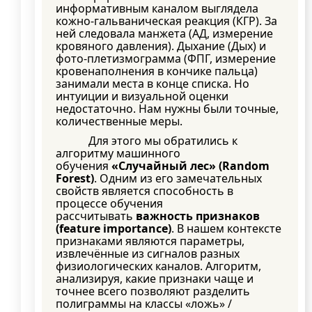
информативным каналом выглядела
кожно-гальваническая реакция (КГР). За
ней следовала манжета (АД, измерение
кровяного давления). Дыхание (Дых) и
фото-плетизмограмма (ФПГ, измерение
кровенаполнения в кончике пальца)
занимали места в конце списка. Но
интуиции и визуальной оценки
недостаточно. Нам нужны были точные,
количественные меры.
Для этого мы обратились к
алгоритму машинного
обучения
«Случайный лес» (Random
Forest)
. Одним из его замечательных
свойств является способность в
процессе обучения
рассчитывать
важность признаков
(feature importance)
. В нашем контексте
признаками являются параметры,
извлечённые из сигналов разных
физиологических каналов. Алгоритм,
анализируя, какие признаки чаще и
точнее всего позволяют разделить
полиграммы на классы «ложь» /