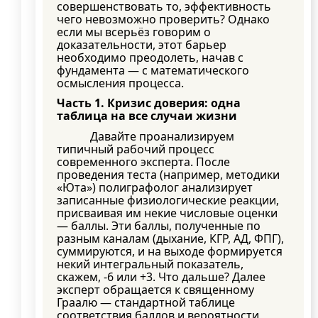
совершенствовать то, эффективность
чего невозможно проверить? Однако
если мы всерьёз говорим о
доказательности, этот барьер
необходимо преодолеть, начав с
фундамента — с математического
осмысления процесса.
Часть 1. Кризис доверия: одна
таблица на все случаи жизни
Давайте проанализируем
типичный рабочий процесс
современного эксперта. После
проведения теста (например, методики
«Юта») полиграфолог анализирует
записанные физиологические реакции,
присваивая им некие числовые оценки
— баллы. Эти баллы, полученные по
разным каналам (дыхание, КГР, АД, ФПГ),
суммируются, и на выходе формируется
некий интегральный показатель,
скажем, -6 или +3. Что дальше? Далее
эксперт обращается к священному
Граалю — стандартной таблице
соответствия баллов и вероятности