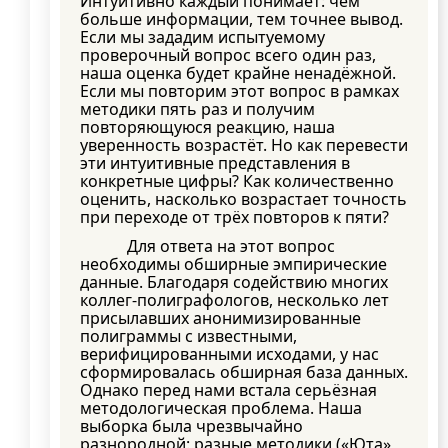
Интуитивно каждый понимает: чем
больше информации, тем точнее вывод.
Если мы зададим испытуемому
проверочный вопрос всего один раз,
наша оценка будет крайне ненадёжной.
Если мы повторим этот вопрос в рамках
методики пять раз и получим
повторяющуюся реакцию, наша
уверенность возрастёт. Но как перевести
эти интуитивные представления в
конкретные цифры? Как количественно
оценить, насколько возрастает точность
при переходе от трёх повторов к пяти?
Для ответа на этот вопрос
необходимы обширные эмпирические
данные. Благодаря содействию многих
коллег-полиграфологов, несколько лет
присылавших анонимизированные
полиграммы с известными,
верифицированными исходами, у нас
сформировалась обширная база данных.
Однако перед нами встала серьёзная
методологическая проблема. Наша
выборка была чрезвычайно
разнородной: разные методики («Юта»,