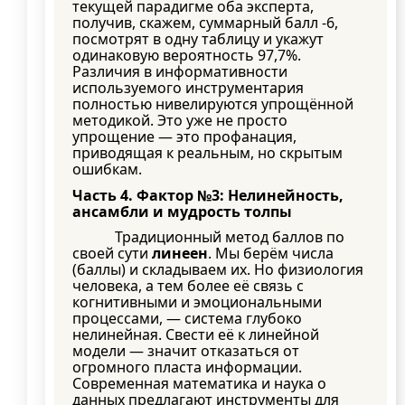
текущей парадигме оба эксперта,
получив, скажем, суммарный балл -6,
посмотрят в одну таблицу и укажут
одинаковую вероятность 97,7%.
Различия в информативности
используемого инструментария
полностью нивелируются упрощённой
методикой. Это уже не просто
упрощение — это профанация,
приводящая к реальным, но скрытым
ошибкам.
Часть 4. Фактор №3: Нелинейность,
ансамбли и мудрость толпы
Традиционный метод баллов по
своей сути
линеен
. Мы берём числа
(баллы) и складываем их. Но физиология
человека, а тем более её связь с
когнитивными и эмоциональными
процессами, — система глубоко
нелинейная. Свести её к линейной
модели — значит отказаться от
огромного пласта информации.
Современная математика и наука о
данных предлагают инструменты для