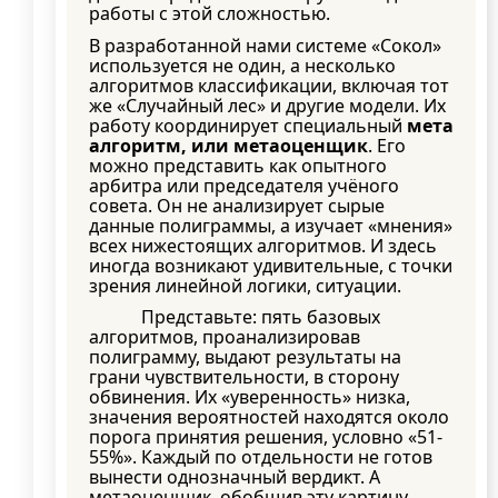
работы с этой сложностью.
В разработанной нами системе «Сокол»
используется не один, а несколько
алгоритмов классификации, включая тот
же «Случайный лес» и другие модели. Их
работу координирует специальный
мета
алгоритм, или метаоценщик
. Его
можно представить как опытного
арбитра или председателя учёного
совета. Он не анализирует сырые
данные полиграммы, а изучает «мнения»
всех нижестоящих алгоритмов. И здесь
иногда возникают удивительные, с точки
зрения линейной логики, ситуации.
Представьте: пять базовых
алгоритмов, проанализировав
полиграмму, выдают результаты на
грани чувствительности, в сторону
обвинения. Их «уверенность» низка,
значения вероятностей находятся около
порога принятия решения, условно «51-
55%». Каждый по отдельности не готов
вынести однозначный вердикт. А
метаоценщик, обобщив эту картину,