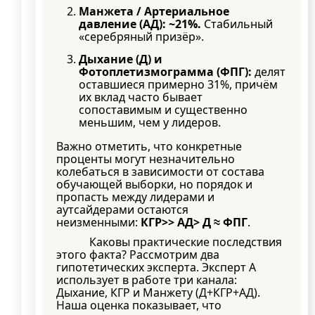
Манжета / Артериальное
давление (АД): ~21%.
Стабильный
«серебряный призёр».
Дыхание (Д) и
Фотоплетизмограмма (ФПГ):
делят
оставшиеся примерно 31%, причём
их вклад часто бывает
сопоставимым и существенно
меньшим, чем у лидеров.
Важно отметить, что конкретные
проценты могут незначительно
колебаться в зависимости от состава
обучающей выборки, но порядок и
пропасть между лидерами и
аутсайдерами остаются
неизменными:
КГР>> АД> Д ≈ ФПГ
.
Каковы практические последствия
этого факта? Рассмотрим два
гипотетических эксперта. Эксперт А
использует в работе три канала:
Дыхание, КГР и Манжету (Д+КГР+АД).
Наша оценка показывает, что