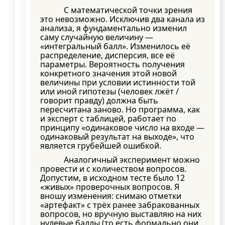
С математической точки зрения
это невозможно. Исключив два канала из
анализа, я фундаментально изменил
саму случайную величину —
«интегральный балл». Изменилось её
распределение, дисперсия, все её
параметры. Вероятность получения
конкретного значения этой новой
величины при условии истинности той
или иной гипотезы (человек лжёт /
говорит правду) должна быть
пересчитана заново. Но программа, как
и эксперт с таблицей, работает по
принципу «одинаковое число на входе —
одинаковый результат на выходе», что
является грубейшей ошибкой.
Аналогичный эксперимент можно
провести и с количеством вопросов.
Допустим, в исходном тесте было 12
«живых» проверочных вопросов. Я
вношу изменения: снимаю отметки
«артефакт» с трёх ранее забракованных
вопросов, но вручную выставляю на них
нулевые баллы (то есть формально они