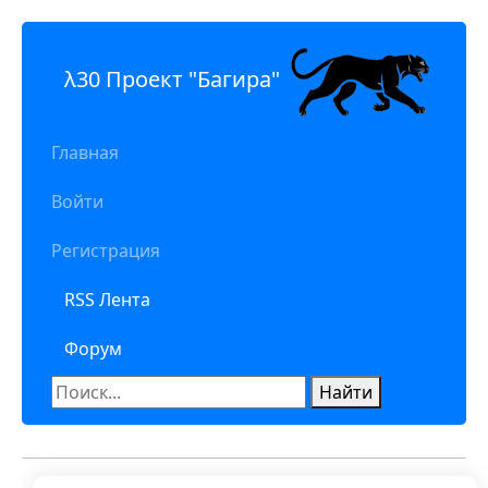
λ30 Проект "Багира"
Главная
Войти
Регистрация
RSS Лента
Форум
Найти