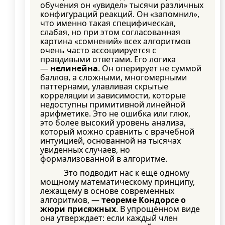
обучения он «увидел» тысячи различных
конфигураций реакций. Он «запомнил»,
что именно такая специфическая,
слабая, но при этом согласованная
картина «сомнений» всех алгоритмов
очень часто ассоциируется с
правдивыми ответами. Его логика
—
нелинейна
. Он оперирует не суммой
баллов, а сложными, многомерными
паттернами, улавливая скрытые
корреляции и зависимости, которые
недоступны примитивной линейной
арифметике. Это не ошибка или глюк,
это более высокий уровень анализа,
который можно сравнить с врачебной
интуицией, основанной на тысячах
увиденных случаев, но
формализованной в алгоритме.
Это подводит нас к ещё одному
мощному математическому принципу,
лежащему в основе современных
алгоритмов, —
теореме Кондорсе о
жюри присяжных
. В упрощённом виде
она утверждает: если каждый член