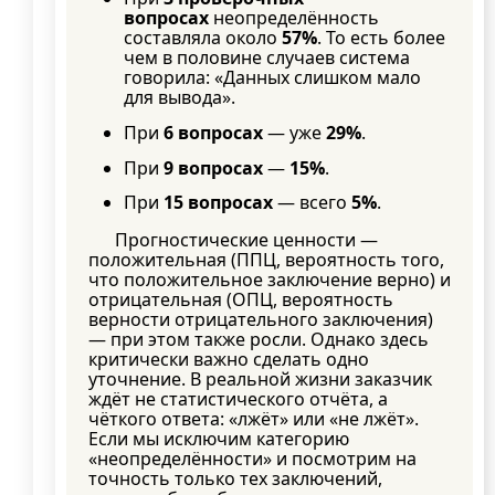
вопросах
неопределённость
составляла около
57%
. То есть более
чем в половине случаев система
говорила: «Данных слишком мало
для вывода».
При
6 вопросах
— уже
29%
.
При
9 вопросах
—
15%
.
При
15 вопросах
— всего
5%
.
Прогностические ценности —
положительная (ППЦ, вероятность того,
что положительное заключение верно) и
отрицательная (ОПЦ, вероятность
верности отрицательного заключения)
— при этом также росли. Однако здесь
критически важно сделать одно
уточнение. В реальной жизни заказчик
ждёт не статистического отчёта, а
чёткого ответа: «лжёт» или «не лжёт».
Если мы исключим категорию
«неопределённости» и посмотрим на
точность только тех заключений,