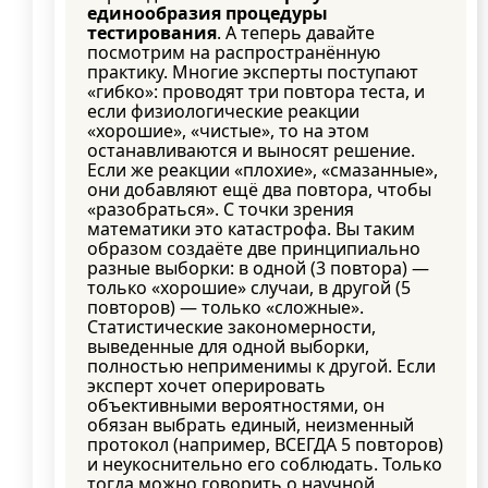
единообразия процедуры
тестирования
. А теперь давайте
посмотрим на распространённую
практику. Многие эксперты поступают
«гибко»: проводят три повтора теста, и
если физиологические реакции
«хорошие», «чистые», то на этом
останавливаются и выносят решение.
Если же реакции «плохие», «смазанные»,
они добавляют ещё два повтора, чтобы
«разобраться». С точки зрения
математики это катастрофа. Вы таким
образом создаёте две принципиально
разные выборки: в одной (3 повтора) —
только «хорошие» случаи, в другой (5
повторов) — только «сложные».
Статистические закономерности,
выведенные для одной выборки,
полностью неприменимы к другой. Если
эксперт хочет оперировать
объективными вероятностями, он
обязан выбрать единый, неизменный
протокол (например, ВСЕГДА 5 повторов)
и неукоснительно его соблюдать. Только
тогда можно говорить о научной