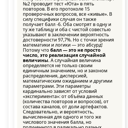
№2 проводит тест «Юта» в пять
повторов. В его протоколе 15
проверочных вопросов, все «живые». В
силу специфики случая он также
получает балл -6. Оба смотрят в одну и
ту же таблицу и оба с чистой совестью
указывают в заключении вероятность
достоверности 97,7%. Но с точки зрения
математики и логики — это абсурд!
Потому что
балл — это не просто
число, это реализация случайной
величины
. А случайная величина
определяется не только своим
единичным значением, но и законом
распределения, дисперсией,
математическим ожиданием и другими
параметрами. Эти параметры
кардинально зависят от условий
«эксперимента»: от объёма данных
(количества повторов и вопросов), от
состава каналов, от доли артефактов.
Следовательно, и вероятность,
вычисленная для одного и того же
числового значения балла, но
полученного в радикально разных