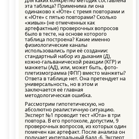
Для каких конкретно методик составлена
эта таблица? Применима ли она
одинаково к «Юте» с тремя повторами и
к «Юте» с пятью повторами? Сколько
«живых» (не отмеченных как
артефактные) проверочных вопросов
было в тесте, на основе которого
таблица построена? Какие именно
физиологические каналы
использовались при её создании:
стандартный набор из дыхания (Д),
кожно-гальванической реакции (КГР) и
манжеты (АД), или, может быть, фото-
плетизмограмма (ФПГ) вместо манжеты?
Ответа в таблице нет. Она претендует на
универсальность, но в этом и
заключается её главная
методологическая ошибка.
Рассмотрим гипотетическую, но
абсолютно реалистичную ситуацию.
Эксперт №1 проводит тест «Юта» в три
повтора. В его протоколе, допустим, 9
проверочных вопросов, из которых один
помечен как артефакт. После анализа он
получает интегральный балл -6. Эксперт