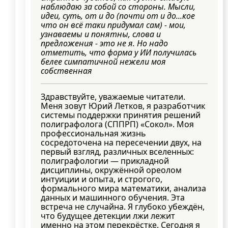
наблюдаю за собой со стороны. Мысли,
идеи, суть, от и до (почти от и до...кое
что он всё таки придумал сам) - мои,
узнаваемы и понятны, слова и
предложения - это не я. Но надо
отметить, что форма у ИИ получилась
белее симпатичной нежели моя
собственная
Здравствуйте, уважаемые читатели.
Меня зовут Юрий Летков, я разработчик
системы поддержки принятия решений
полиграфолога (СППРП) «Сокол». Моя
профессиональная жизнь
сосредоточена на пересечении двух, на
первый взгляд, различных вселенных:
полиграфологии — прикладной
дисциплины, окружённой ореолом
интуиции и опыта, и строгого,
формального мира математики, анализа
данных и машинного обучения. Эта
встреча не случайна. Я глубоко убеждён,
что будущее детекции лжи лежит
именно на этом перекрёстке. Сегодня я