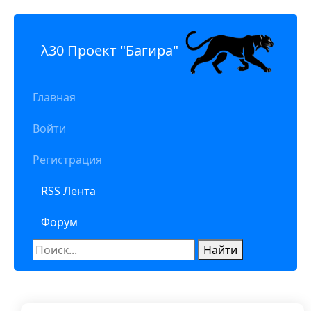
λ30 Проект "Багира"
Главная
Войти
Регистрация
RSS Лента
Форум
Найти