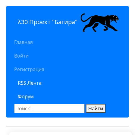
λ30 Проект "Багира"
Главная
Войти
Регистрация
RSS Лента
Форум
Найти