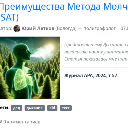
Преимущества Метода Молч
(SAT)
👉В видео забыл сказать, что цвет фона статьи будет таки
Автор:
Юрий Летков
(Вологда) — полиграфолог | 07.0
Продолжая тему Дыхания в
предлагаю вашему вниманию
Статья показалась мне инт
Журнал APA, 2024, т 57
...
Теги:
длд
дыхание
dld
тест
💬 0 комментариев