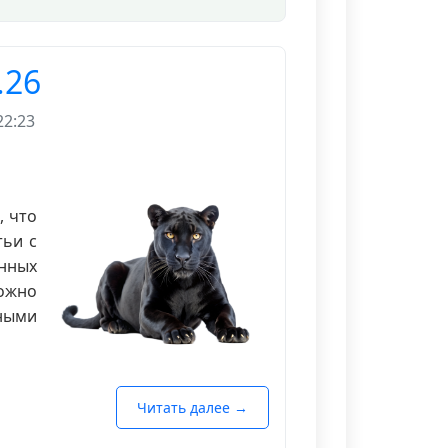
.26
22:23
, что
тьи с
ных
ожно
ными
Читать далее →