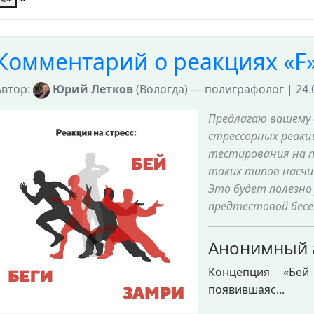
Комментарий о реакциях «F
Автор:
Юрий Летков
(Вологда) — полиграфолог | 24.0
Предлагаю вашему 
стрессорных реакц
тестирования на п
таких типов насч
Это будет полезно
предтестовой бес
Анонимный 
Концепция «Бей 
появившаяс...