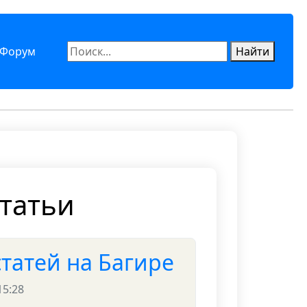
Форум
Найти
статьи
татей на Багире
15:28