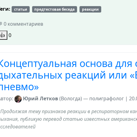
Теги:
статьи
предтестовая беседа
реакции
💬 0 комментариев
👍
0
Концептуальная основа для
дыхательных реакций или «
пневмо»
Автор:
Юрий Летков
(Вологда) — полиграфолог | 20.0
*Продолжая тему признаков реакции в респираторном ка
дыхания, публикую перевод статью известных американск
исследователей